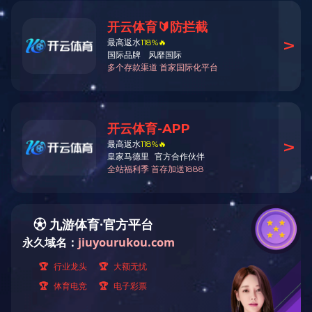
相关案例推荐
正
汇
极
支
品
款
速
持
保
发
送
退
证
货
达
换
纯正配件
不限金额，不
专业物流配送
完善售后保障
限地区
首页
ky体育(中国)官方网站
成功案例
制作流程
走