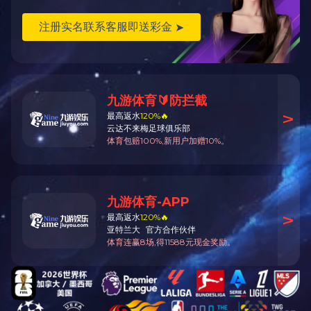
友情链接：
Copyright © / ky体育(中国)官方网站 专业从事于 , 欢迎来电咨询!
苏ICP备18028119号
技术支持：
久恒塑胶
ky体育(中国)官方网站 专业从事于塑料工具箱，塑料容器，塑料桌椅，塑
料玩具等产品 , 欢迎来电咨询!
开云集团
|
AYX平台
|
爱游戏体育官方网站首页
|
九游官方(中国)总部
|
j9
体育平台
|
华体会手机网页版
|
九游网页版·官方端入口
|
开云在线开户/