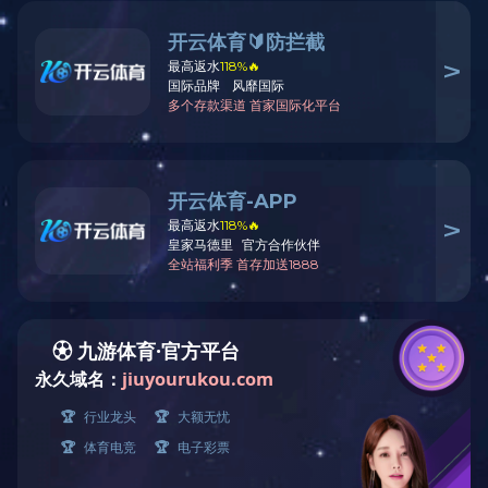
吹塑插秧机配件
吹塑农林机械配件
DETAILS
DETAILS
« 上一页
1
下一页 »
正
汇
极
支
品
款
速
持
保
发
送
退
证
货
达
换
纯正配件
不限金额，不
专业物流配送
完善售后保障
限地区