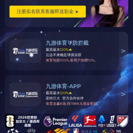
首页
ky体育(中国)官方网站
成功案例
制作流程
走
友情链接：
Copyright © / ky体育(中国)官方网站 专业从事于 , 欢迎来电咨询!
苏ICP备18028119号
技术支持：
久恒塑胶
ky体育(中国)官方网站 专业从事于塑料工具箱，塑料容器，塑料桌椅，塑