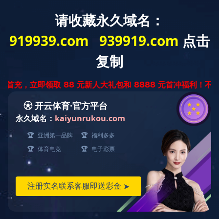
首页
ky体育(中国)官
塑料工具箱
方网站
塑料容器
塑料桌椅
塑料玩具
塑料按摩椅配件
水上工程
吹塑插秧机配件
吹塑医用类
详情内容