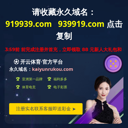
首页
ky体育(中国)官
塑料工具箱
方网站
塑料容器
塑料桌椅
塑料玩具
塑料按摩椅配件
水上工程
吹塑插秧机配件
吹塑医用类
详情内容