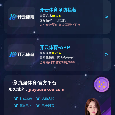
维修防护栏
防护栏
在线留言
LEAVE A MESSAGE