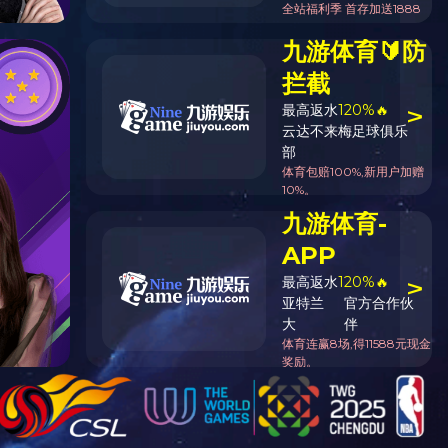
在线留言
二维码分享
塑料玩具