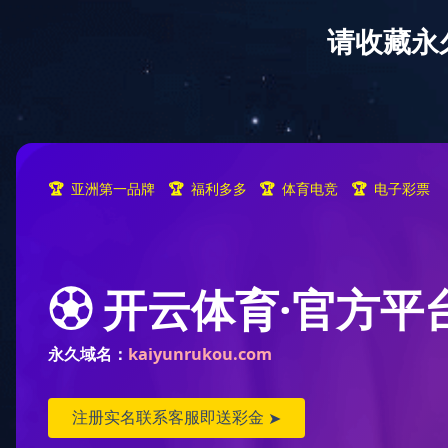
首页
ky体育
塑料
当前位置：
首页
>
ky体育(中国)官方网站
>
塑料
方
塑料
塑料
塑料
ky体育(中国)官方网
塑料按
站
水上
PRODUCT
吹塑插
塑料工具箱
吹塑
塑料容器
塑料桌椅