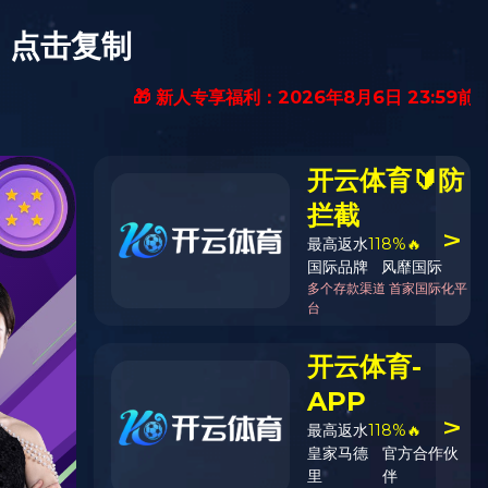
15995625109
闻资讯
联系ky体育(中
司动态
返回
国)官方网站
业资讯
见问题
塑料玩具
相关内容