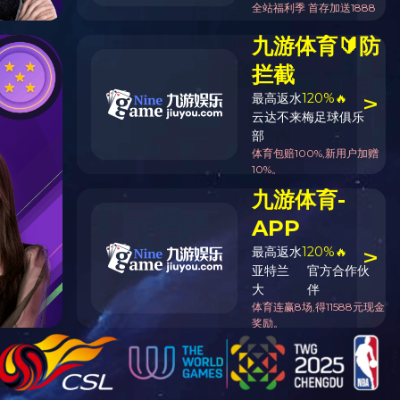
在线留言
二维码分享
塑料玩具