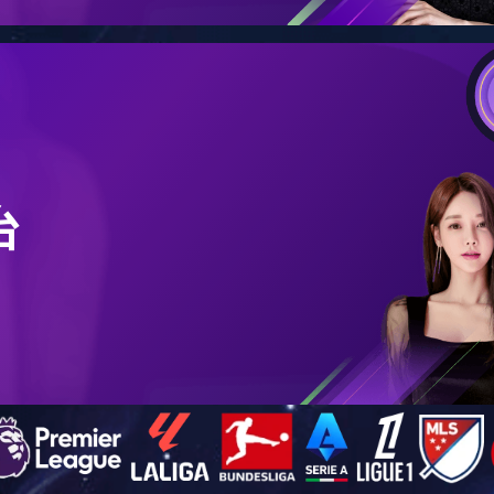
内容
CONTENT DETAILS
塑料玩具