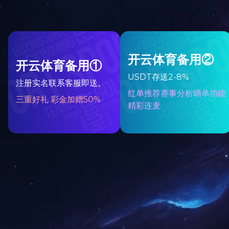
护栏
增氧机浮筒加工
推荐新闻
11-21
吹塑加工技术有哪些应用？
11-21
如何在苏州找到符合质检标准的吹塑加工材料？
11-18
汽摩塑模发展快 注塑加工厂家压力大
06-04
吹塑产品的分类