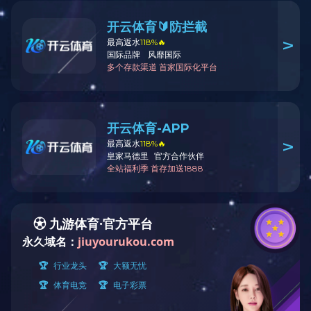
塑料工具箱
塑料工具箱
在线留言
LEAVE A MESSAGE